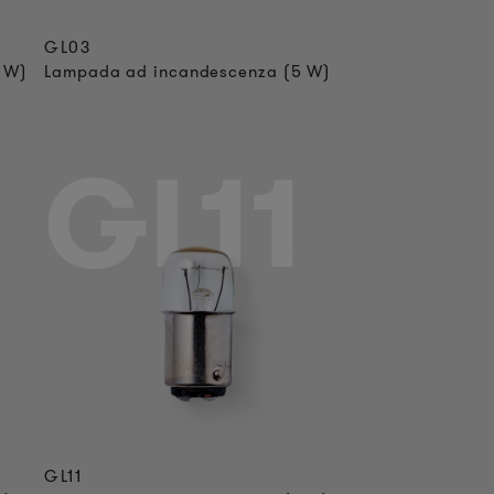
GL03
 W)
Lampada ad incandescenza (5 W)
GL11
GL11