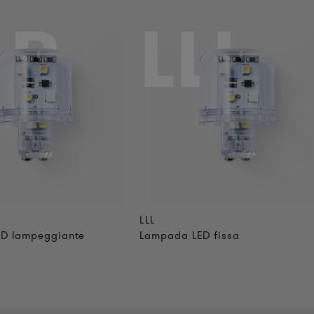
LB
LLL
LLL
D lampeggiante
Lampada LED fissa