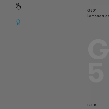
GL01
Lampada ad
G
5
GL05