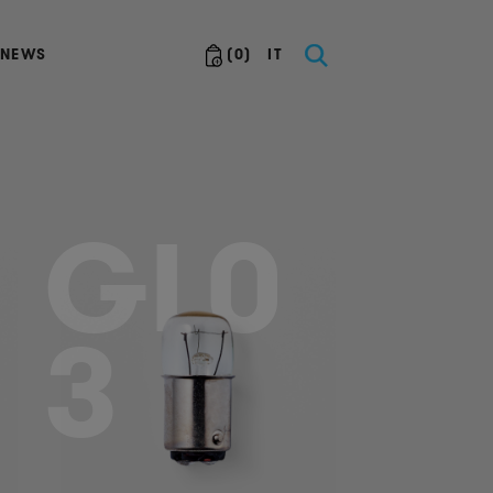
NEWS
(
0
)
IT
GL0
3