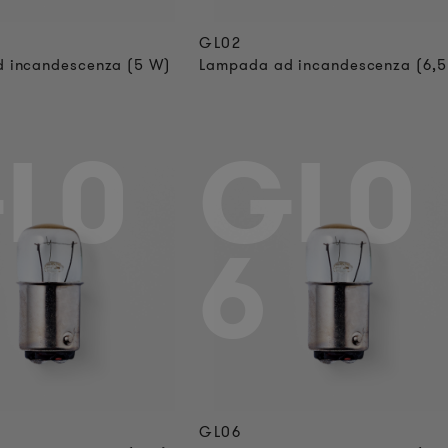
GL02
 incandescenza (5 W)
Lampada ad incandescenza (6,5
L0
GL0
6
GL06