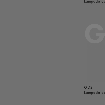
Lampada ad
G
GL12
Lampada ad