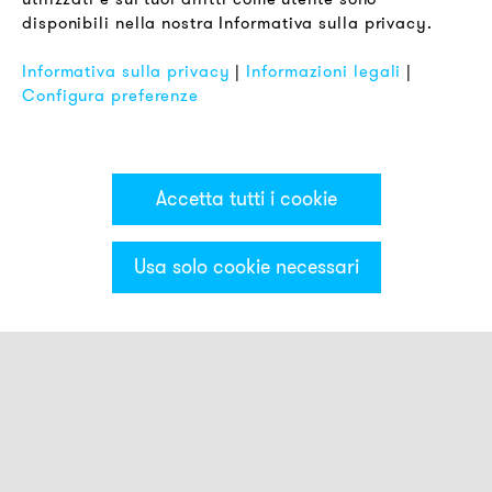
disponibili nella nostra Informativa sulla privacy.
Impronta
FAQ
Informativa sulla privacy
|
Informazioni legali
|
Configura preferenze
Accetta tutti i cookie
Usa solo cookie necessari
Categorie & Filter
Luci con buzzer piezoelettrico
Sirene con luce piccola