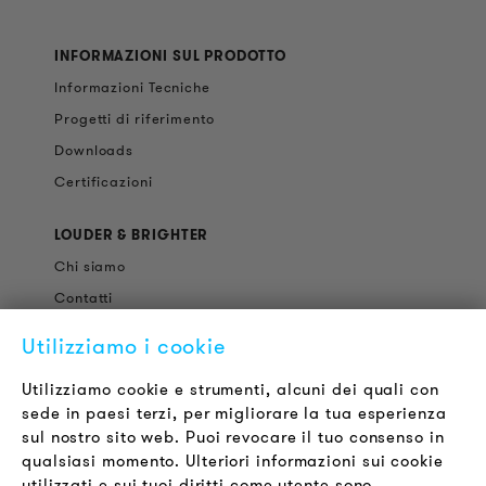
INFORMAZIONI SUL PRODOTTO
Informazioni Tecniche
Progetti di riferimento
Downloads
Certificazioni
LOUDER & BRIGHTER
Chi siamo
Contatti
Offerte di Lavoro
Utilizziamo i cookie
Newsletter
Utilizziamo cookie e strumenti, alcuni dei quali con
sede in paesi terzi, per migliorare la tua esperienza
LEGALE
sul nostro sito web. Puoi revocare il tuo consenso in
Termini & Condizioni
qualsiasi momento. Ulteriori informazioni sui cookie
Informativa sulla Privacy
utilizzati e sui tuoi diritti come utente sono