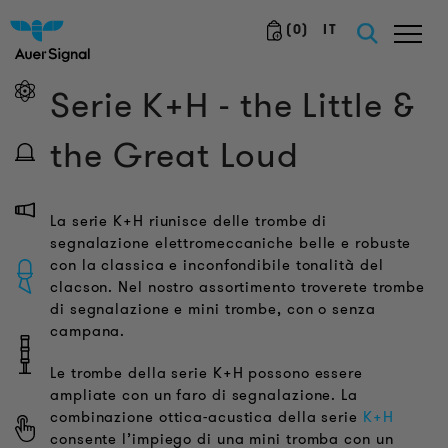
(
0
)
IT
Serie K+H - the Little &
the Great Loud
La serie K+H riunisce delle trombe di
segnalazione elettromeccaniche belle e robuste
con la classica e inconfondibile tonalità del
clacson. Nel nostro assortimento troverete trombe
di segnalazione e mini trombe, con o senza
campana.
Le trombe della serie K+H possono essere
ampliate con un faro di segnalazione. La
combinazione ottica-acustica della serie
K+H
consente l’impiego di una mini tromba con un