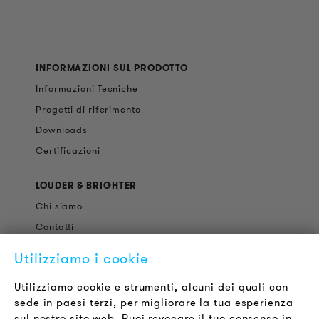
INFORMAZIONI SUL PRODOTTO
Informazioni Tecniche
Progetti di riferimento
Downloads
Certificazioni
LOUDER & BRIGHTER
Chi siamo
Contatti
Offerte di Lavoro
Utilizziamo i cookie
Newsletter
Utilizziamo cookie e strumenti, alcuni dei quali con
sede in paesi terzi, per migliorare la tua esperienza
LEGALE
sul nostro sito web. Puoi revocare il tuo consenso in