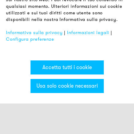
Termini & Condizioni
qualsiasi momento. Ulteriori informazioni sui cookie
Informativa sulla Privacy
utilizzati e sui tuoi diritti come utente sono
disponibili nella nostra Informativa sulla privacy.
Impronta
FAQ
Informativa sulla privacy
|
Informazioni legali
|
Configura preferenze
Accetta tutti i cookie
Usa solo cookie necessari
Categorie & Filter
Torrette luminose ECO