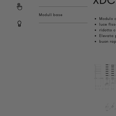
XDC 
Moduli base
Modulo a
luce fis
ridotto 
Elevata 
buon rap