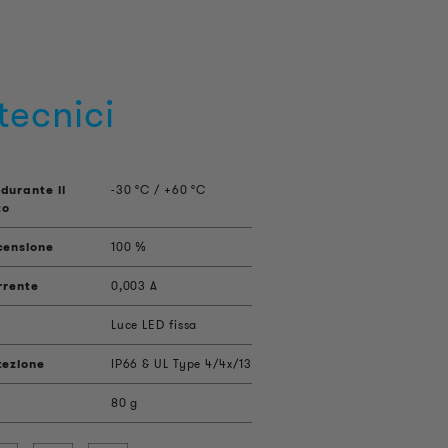
tecnici
durante il
-30 °C / +60 °C
to
censione
100 %
rrente
0,003 A
Luce LED fissa
tezione
IP66 & UL Type 4/4x/13
80 g