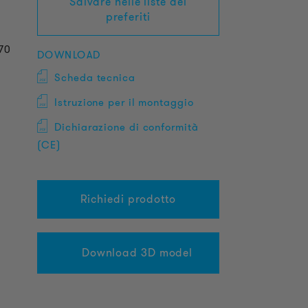
Salvare nelle liste dei
preferiti
O70
DOWNLOAD
Scheda tecnica
Istruzione per il montaggio
Dichiarazione di conformità
(CE)
Richiedi prodotto
Download 3D model