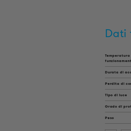
Dati 
Temperatura 
funzionamen
Durata di ac
Perdita di co
Tipo di luce
Grado di pro
Peso