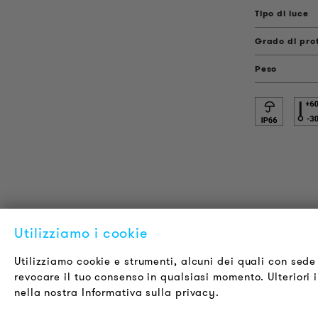
Tipo di luce
Grado di pro
Peso
Utilizziamo i cookie
INFORMAZIONI SUL PRODOTTO
L
Informazioni Tecniche
C
Utilizziamo cookie e strumenti, alcuni dei quali con sede 
revocare il tuo consenso in qualsiasi momento. Ulteriori in
Progetti di riferimento
C
nella nostra Informativa sulla privacy.
Downloads
O