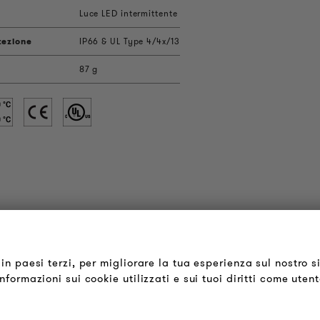
Luce LED intermittente
tezione
IP66 & UL Type 4/4x/13
87 g
OUDER & BRIGHTER
LEGALE
hi siamo
Termini & Condizioni
in paesi terzi, per migliorare la tua esperienza sul nostro s
formazioni sui cookie utilizzati e sui tuoi diritti come uten
ontatti
Informativa sulla Privacy
fferte di Lavoro
Impronta