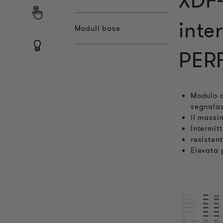
XDF-
inte
Moduli base
PER
Modulo a
segnala
il massi
Intermit
resisten
Elevata 