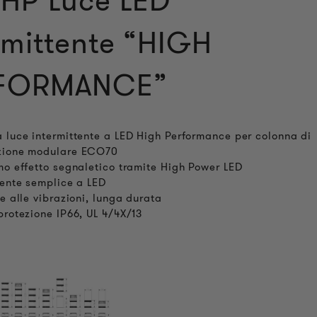
HP Luce LED
rmittente “HIGH
FORMANCE”
 luce intermittente a LED High Performance per colonna di
zione modulare ECO70
mo effetto segnaletico tramite High Power LED
tente semplice a LED
te alle vibrazioni, lunga durata
protezione IP66, UL 4/4X/13