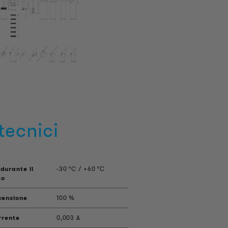
tecnici
durante il
-30 °C / +60 °C
to
censione
100 %
rrente
0,003 A