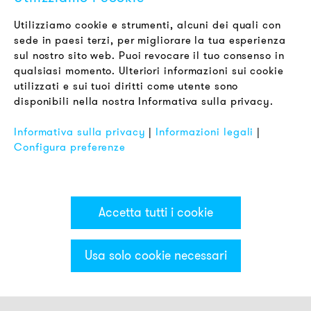
Newsletter
Utilizziamo cookie e strumenti, alcuni dei quali con
sede in paesi terzi, per migliorare la tua esperienza
LEGALE
sul nostro sito web. Puoi revocare il tuo consenso in
Termini & Condizioni
qualsiasi momento. Ulteriori informazioni sui cookie
Informativa sulla Privacy
utilizzati e sui tuoi diritti come utente sono
disponibili nella nostra Informativa sulla privacy.
Impronta
FAQ
Informativa sulla privacy
|
Informazioni legali
|
Configura preferenze
Accetta tutti i cookie
Usa solo cookie necessari
Categorie & Filter