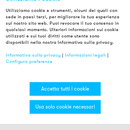
Newsletter
Utilizziamo cookie e strumenti, alcuni dei quali con
sede in paesi terzi, per migliorare la tua esperienza
LEGALE
sul nostro sito web. Puoi revocare il tuo consenso in
Termini & Condizioni
qualsiasi momento. Ulteriori informazioni sui cookie
Informativa sulla Privacy
utilizzati e sui tuoi diritti come utente sono
disponibili nella nostra Informativa sulla privacy.
Impronta
FAQ
Informativa sulla privacy
|
Informazioni legali
|
Configura preferenze
Accetta tutti i cookie
Usa solo cookie necessari
Categorie & Filter