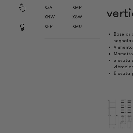
XZV
XMR
vert
XNW
XSW
XFR
XMU
Base di 
segnala
Alimenta
Morsetto
elevata 
vibrazio
Elevata 