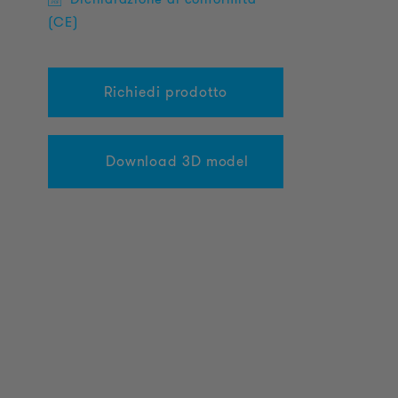
(CE)
Richiedi prodotto
Download 3D model