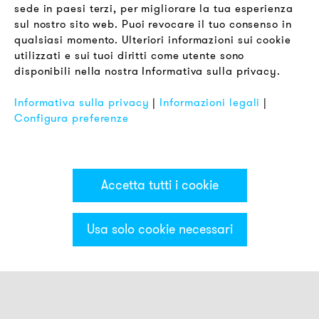
sede in paesi terzi, per migliorare la tua esperienza
LEGALE
sul nostro sito web. Puoi revocare il tuo consenso in
Termini & Condizioni
qualsiasi momento. Ulteriori informazioni sui cookie
Informativa sulla Privacy
utilizzati e sui tuoi diritti come utente sono
disponibili nella nostra Informativa sulla privacy.
Impronta
FAQ
Informativa sulla privacy
|
Informazioni legali
|
Configura preferenze
Accetta tutti i cookie
Usa solo cookie necessari
Categorie & Filter
Torrette luminose MS50