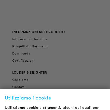
INFORMAZIONI SUL PRODOTTO
Informazioni Tecniche
Progetti di riferimento
Downloads
Certificazioni
LOUDER & BRIGHTER
Chi siamo
Contatti
Offerte di Lavoro
Utilizziamo i cookie
Newsletter
Utilizziamo cookie e strumenti, alcuni dei quali con