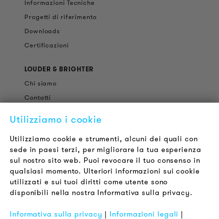
Informazioni Tecniche
Progetti di riferimento
Downloads
Certificazioni
LOUDER & BRIGHTER
Chi siamo
Contatti
Offerte di Lavoro
Utilizziamo i cookie
Newsletter
Utilizziamo cookie e strumenti, alcuni dei quali con
sede in paesi terzi, per migliorare la tua esperienza
LEGALE
sul nostro sito web. Puoi revocare il tuo consenso in
Termini & Condizioni
qualsiasi momento. Ulteriori informazioni sui cookie
Informativa sulla Privacy
utilizzati e sui tuoi diritti come utente sono
disponibili nella nostra Informativa sulla privacy.
Impronta
FAQ
Informativa sulla privacy
|
Informazioni legali
|