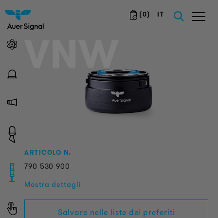
(
0
)
IT
VNW
ARTICOLO N.
790
530
900
Mostra dettagli
Salvare nelle liste dei preferiti