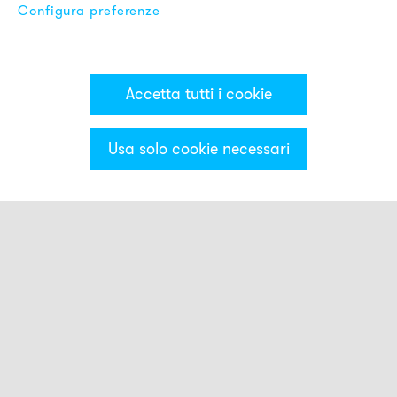
Configura preferenze
Accetta tutti i cookie
Usa solo cookie necessari
Categorie & Filter
Torrette luminose MS50
Moduli ottici
Moduli acustici