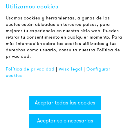
Utilizamos cookies
Jobs
Boletín
Usamos cookies y herramientas, algunas de las
cuales están ubicadas en terceros países, para
mejorar tu experiencia en nuestro sitio web. Puedes
LEGAL
retirar tu consentimiento en cualquier momento. Para
Terminos y Condiciones Generales
más información sobre las cookies utilizadas y tus
Aviso de Privacidad
derechos como usuario, consulta nuestra Política de
privacidad.
Pie de Imprenta
FAQ
Política de privacidad
|
Aviso legal
|
Configurar
cookies
Aceptar todas las cookies
Aceptar solo necesarias
Categorías & Filter