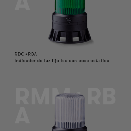
A
RDC+RBA
Indicador de luz fija led con base acústica
RMM+RB
A