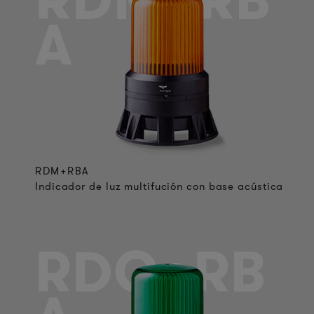
RDM+RB
A
RDM+RBA
Indicador de luz multifución con base acústica
RDC+RB