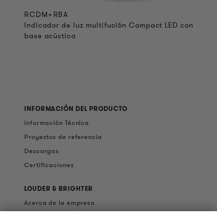
RCDM+RBA
Indicador de luz multifución Compact LED con
base acústica
INFORMACIÓN DEL PRODUCTO
Información Técnica
Proyectos de referencia
Descargas
Certificaciones
LOUDER & BRIGHTER
Acerca de la empresa
Contacto