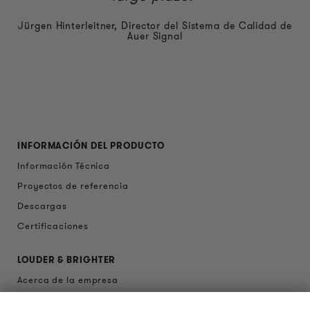
Jürgen Hinterleitner, Director del Sistema de Calidad de
Auer Signal
INFORMACIÓN DEL PRODUCTO
Información Técnica
Proyectos de referencia
Descargas
Certificaciones
LOUDER & BRIGHTER
Acerca de la empresa
Contacto