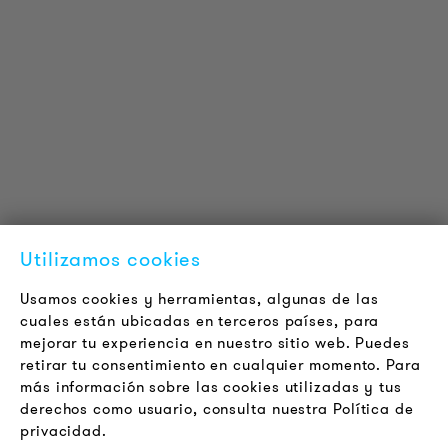
INFORMACIÓN DEL PRODUCTO
Información Técnica
Proyectos de referencia
Descargas
Certificaciones
LOUDER & BRIGHTER
Acerca de la empresa
Contacto
Utilizamos cookies
Jobs
Boletín
Usamos cookies y herramientas, algunas de las
cuales están ubicadas en terceros países, para
mejorar tu experiencia en nuestro sitio web. Puedes
LEGAL
retirar tu consentimiento en cualquier momento. Para
Terminos y Condiciones Generales
más información sobre las cookies utilizadas y tus
Aviso de Privacidad
derechos como usuario, consulta nuestra Política de
privacidad.
Pie de Imprenta