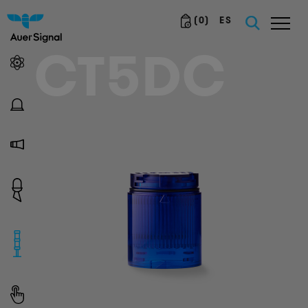
(
0
)
ES
CT5DC