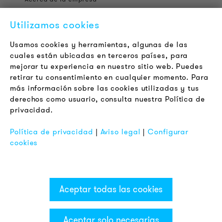
Contacto
Utilizamos cookies
Jobs
Boletín
Usamos cookies y herramientas, algunas de las
cuales están ubicadas en terceros países, para
mejorar tu experiencia en nuestro sitio web. Puedes
LEGAL
retirar tu consentimiento en cualquier momento. Para
Terminos y Condiciones Generales
más información sobre las cookies utilizadas y tus
Aviso de Privacidad
derechos como usuario, consulta nuestra Política de
privacidad.
Pie de Imprenta
FAQ
Política de privacidad
|
Aviso legal
|
Configurar
cookies
Aceptar todas las cookies
Aceptar solo necesarias