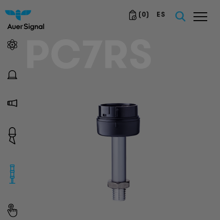
(
0
)
ES
PC7RS