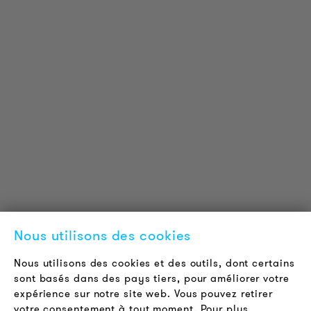
INFORMATIONS SUR LES PRODUITS
Informations Techniques
Projets de référence
Téléchargements
Certifications
LOUDER & BRIGHTER
A propos de nous
Contact
Nous utilisons des cookies
Offres d'emploi
Newsletter
Nous utilisons des cookies et des outils, dont certains
sont basés dans des pays tiers, pour améliorer votre
expérience sur notre site web. Vous pouvez retirer
LÉGAL
votre consentement à tout moment. Pour plus