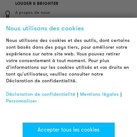
LOUDER & BRIGHTER
A propos de nous
Contact
Nous utilisons des cookies
Offres d'emploi
Newsletter
Nous utilisons des cookies et des outils, dont certains
sont basés dans des pays tiers, pour améliorer votre
expérience sur notre site web. Vous pouvez retirer
LÉGAL
votre consentement à tout moment. Pour plus
Conditions Générales de Vente
d'informations sur les cookies utilisés et vos droits en
Protection des Données
tant qu'utilisateur, veuillez consulter notre
Déclaration de confidentialité.
Mentions Légales
FAQ
Déclaration de confidentialité
|
Mentions légales
|
Personnaliser
Accepter tous les cookies