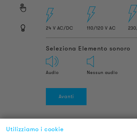
24 V AC/DC
110/120 V AC
230
Seleziona Elemento sonoro
Audio
Nessun audio
Avanti
Utilizziamo i cookie
INFORMAZIONI SUL PRODOTTO
L