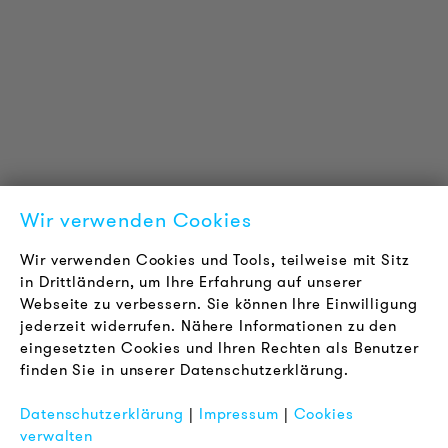
Technische Informationen
Referenzprojekte
Downloads
Zertifizierungen
LOUDER & BRIGHTER
Über uns
Kontakt
Wir verwenden Cookies
Karriere
Newsletter
Wir verwenden Cookies und Tools, teilweise mit Sitz
in Drittländern, um Ihre Erfahrung auf unserer
Webseite zu verbessern. Sie können Ihre Einwilligung
RECHTLICHES
jederzeit widerrufen. Nähere Informationen zu den
AGB
eingesetzten Cookies und Ihren Rechten als Benutzer
Datenschutz
finden Sie in unserer Datenschutzerklärung.
Impressum
Datenschutzerklärung
|
Impressum
|
Cookies
FAQ
verwalten