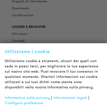
Progetti di riferimento
Downloads
Certificazioni
LOUDER & BRIGHTER
Chi siamo
Contatti
Offerte di Lavoro
Utilizziamo i cookie
Newsletter
Utilizziamo cookie e strumenti, alcuni dei quali con
sede in paesi terzi, per migliorare la tua esperienza
LEGALE
sul nostro sito web. Puoi revocare il tuo consenso in
Termini & Condizioni
qualsiasi momento. Ulteriori informazioni sui cookie
Informativa sulla Privacy
utilizzati e sui tuoi diritti come utente sono
disponibili nella nostra Informativa sulla privacy.
Impronta
FAQ
Informativa sulla privacy
|
Informazioni legali
|
Configura preferenze