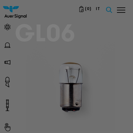
(
0
)
IT
GL06