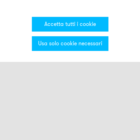
Accetta tutti i cookie
Usa solo cookie necessari
Categorie & Filter
Montaggio
Mezzi di illuminazione
GL01
GL02
GL03
GL05