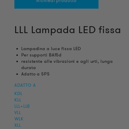
Richiedi prodotto
LLL Lampada LED fissa
Lampadina a luce fissa LED
Per supporti BA15d
resistente alle vibrazioni e agli urti, lunga
durata
Adatto a SPS
ADATTO A
KDL
KLL
LLL+LLB
VLL
WLK
XLL