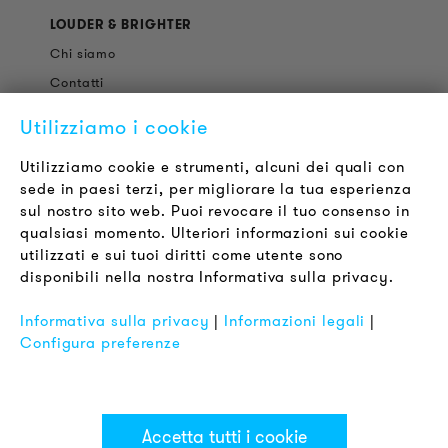
LOUDER & BRIGHTER
Chi siamo
Contatti
Offerte di Lavoro
Utilizziamo i cookie
Newsletter
Utilizziamo cookie e strumenti, alcuni dei quali con
sede in paesi terzi, per migliorare la tua esperienza
LEGALE
sul nostro sito web. Puoi revocare il tuo consenso in
Termini & Condizioni
qualsiasi momento. Ulteriori informazioni sui cookie
Informativa sulla Privacy
utilizzati e sui tuoi diritti come utente sono
disponibili nella nostra Informativa sulla privacy.
Impronta
FAQ
Informativa sulla privacy
|
Informazioni legali
|
Configura preferenze
Accetta tutti i cookie