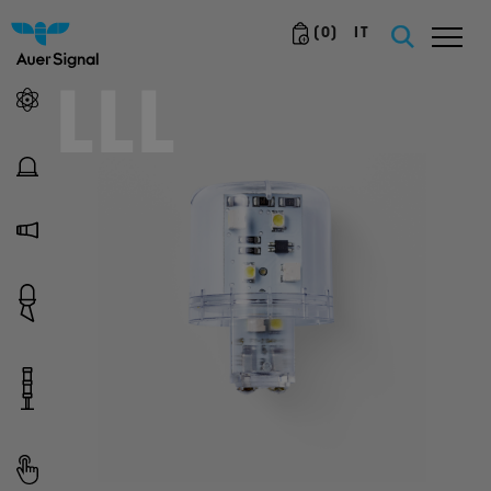
(
0
)
IT
LLL