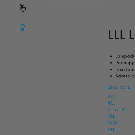
LLL 
Lampadin
Per supp
resistent
Adatto 
ADATTO A
KDL
KLL
LLL+LLB
VLL
WLK
XLL