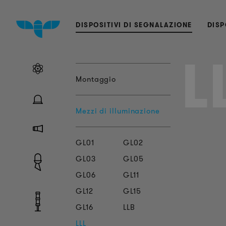
DISPOSITIVI DI SEGNALAZIONE
DISP
L
Montaggio
Mezzi di illuminazione
GL01
GL02
GL03
GL05
GL06
GL11
GL12
GL15
GL16
LLB
LLL