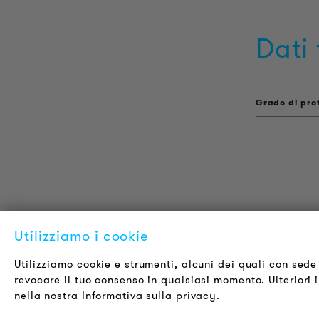
Dati 
Grado di pro
Utilizziamo i cookie
INFORMAZIONI SUL PRODOTTO
L
Informazioni Tecniche
C
Utilizziamo cookie e strumenti, alcuni dei quali con sede 
revocare il tuo consenso in qualsiasi momento. Ulteriori in
Progetti di riferimento
C
nella nostra Informativa sulla privacy.
Downloads
O