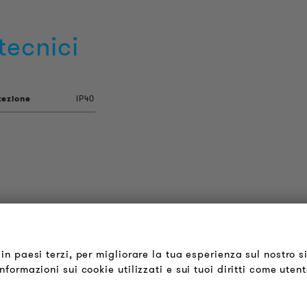
tecnici
tezione
IP40
OUDER & BRIGHTER
LEGALE
hi siamo
Termini & Condizioni
in paesi terzi, per migliorare la tua esperienza sul nostro s
formazioni sui cookie utilizzati e sui tuoi diritti come uten
ontatti
Informativa sulla Privacy
fferte di Lavoro
Impronta