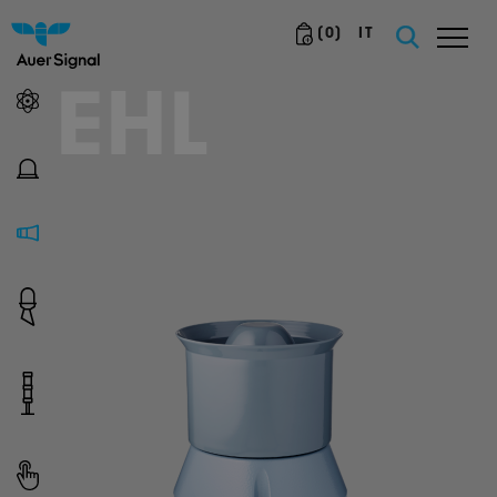
(
0
)
IT
EHL