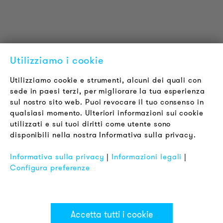
LOUDER & BRIGHTER
Chi siamo
Contatti
Offerte di Lavoro
Utilizziamo i cookie
Newsletter
Utilizziamo cookie e strumenti, alcuni dei quali con
sede in paesi terzi, per migliorare la tua esperienza
LEGALE
sul nostro sito web. Puoi revocare il tuo consenso in
Termini & Condizioni
qualsiasi momento. Ulteriori informazioni sui cookie
Informativa sulla Privacy
utilizzati e sui tuoi diritti come utente sono
disponibili nella nostra Informativa sulla privacy.
Impronta
FAQ
Informativa sulla privacy
|
Informazioni legali
|
Configura preferenze
Accetta tutti i cookie