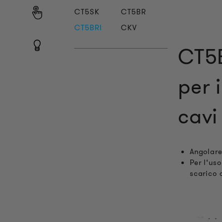
CT5SK
CT5BR
CT5BRI
CKV
CT5B
per 
cavi
Angolare
Per l‘us
scarico 