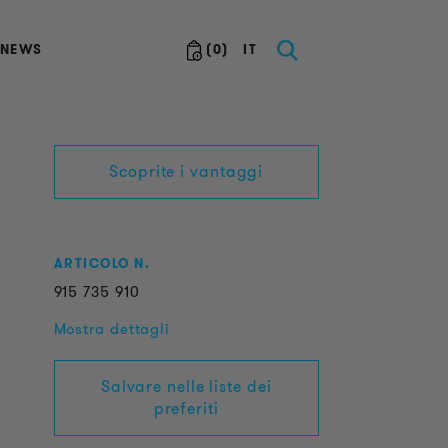
NEWS
(
0
)
IT
Scoprite i vantaggi
ARTICOLO N.
915
735
910
Mostra dettagli
Salvare nelle liste dei
preferiti