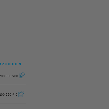
ARTICOLO N.
200
550
900
200
550
910