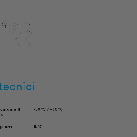
tecnici
durante il
-30 °C / +60 °C
to
li urti
IK07