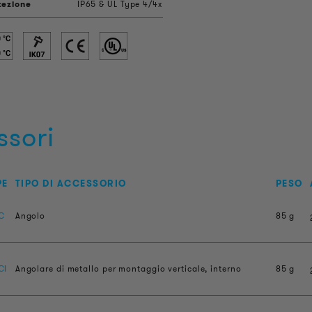
tezione
IP65 & UL Type 4/4x
ssori
PE
TIPO DI ACCESSORIO
PESO
C
Angolo
85 g
CI
Angolare di metallo per montaggio verticale, interno
85 g