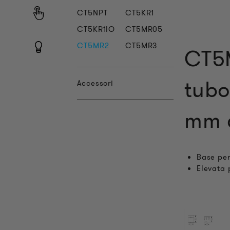
CT5NPT
CT5KR1
CT5KR1IO
CT5MR05
CT5MR2
CT5MR3
CT5M
tubo
Accessori
mm c
Base per
Elevata 