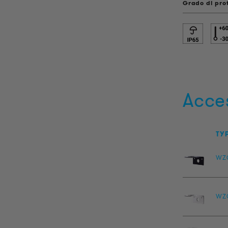
Grado di pro
Acce
TY
WZ
WZ