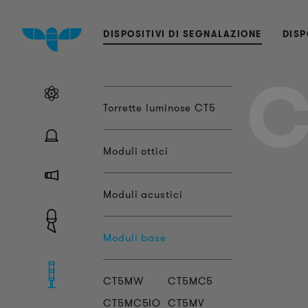
DISPOSITIVI DI SEGNALAZIONE
DISP
C
Torrette luminose CT5
Moduli ottici
Moduli acustici
Moduli base
CT5MW
CT5MC5
CT5MC5IO
CT5MV