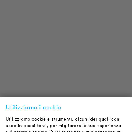
INFORMAZIONI SUL PRODOTTO
Informazioni Tecniche
Progetti di riferimento
Downloads
Certificazioni
LOUDER & BRIGHTER
Chi siamo
Contatti
Offerte di Lavoro
Utilizziamo i cookie
Newsletter
Utilizziamo cookie e strumenti, alcuni dei quali con
sede in paesi terzi, per migliorare la tua esperienza
LEGALE