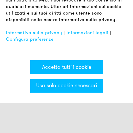
sul nostro sito web. Puoi revocare il tuo consenso in
Termini & Condizioni
qualsiasi momento. Ulteriori informazioni sui cookie
Informativa sulla Privacy
utilizzati e sui tuoi diritti come utente sono
disponibili nella nostra Informativa sulla privacy.
Impronta
FAQ
Informativa sulla privacy
|
Informazioni legali
|
Configura preferenze
Accetta tutti i cookie
Usa solo cookie necessari
Categorie & Filter
Torrette luminose ECO