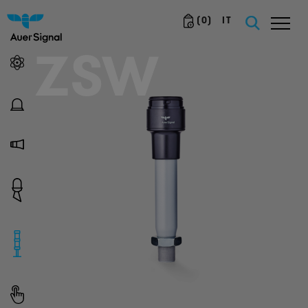
(
0
)
IT
ZSW