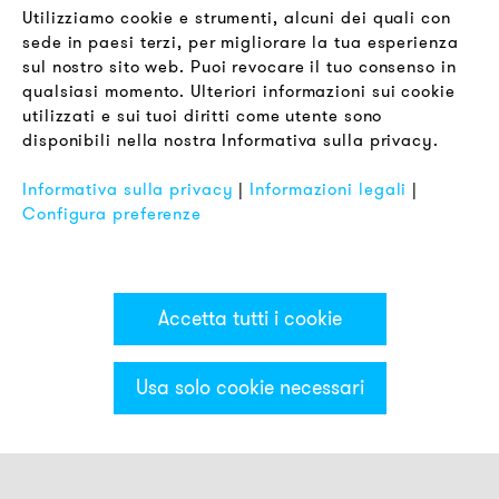
Utilizziamo cookie e strumenti, alcuni dei quali con
sede in paesi terzi, per migliorare la tua esperienza
LEGALE
sul nostro sito web. Puoi revocare il tuo consenso in
Termini & Condizioni
qualsiasi momento. Ulteriori informazioni sui cookie
Informativa sulla Privacy
utilizzati e sui tuoi diritti come utente sono
disponibili nella nostra Informativa sulla privacy.
Impronta
FAQ
Informativa sulla privacy
|
Informazioni legali
|
Configura preferenze
Accetta tutti i cookie
Usa solo cookie necessari
Categorie & Filter