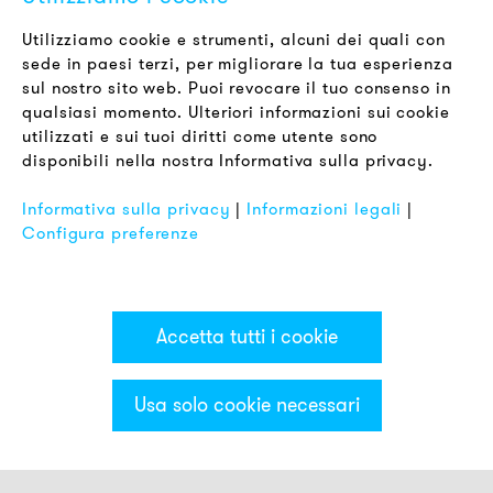
Newsletter
Utilizziamo cookie e strumenti, alcuni dei quali con
sede in paesi terzi, per migliorare la tua esperienza
LEGALE
sul nostro sito web. Puoi revocare il tuo consenso in
Termini & Condizioni
qualsiasi momento. Ulteriori informazioni sui cookie
Informativa sulla Privacy
utilizzati e sui tuoi diritti come utente sono
disponibili nella nostra Informativa sulla privacy.
Impronta
FAQ
Informativa sulla privacy
|
Informazioni legali
|
Configura preferenze
Accetta tutti i cookie
Usa solo cookie necessari
Categorie & Filter