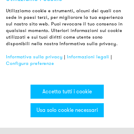
Newsletter
Utilizziamo cookie e strumenti, alcuni dei quali con
sede in paesi terzi, per migliorare la tua esperienza
LEGALE
sul nostro sito web. Puoi revocare il tuo consenso in
Termini & Condizioni
qualsiasi momento. Ulteriori informazioni sui cookie
Informativa sulla Privacy
utilizzati e sui tuoi diritti come utente sono
disponibili nella nostra Informativa sulla privacy.
Impronta
FAQ
Informativa sulla privacy
|
Informazioni legali
|
Configura preferenze
Accetta tutti i cookie
Usa solo cookie necessari
Categorie & Filter