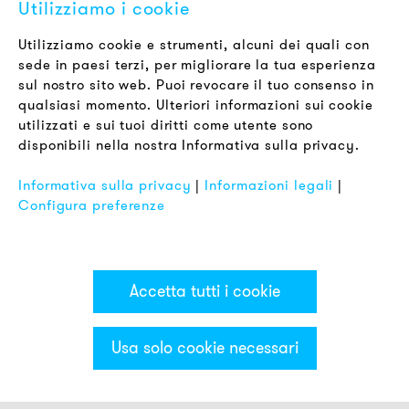
Utilizziamo i cookie
Newsletter
Utilizziamo cookie e strumenti, alcuni dei quali con
sede in paesi terzi, per migliorare la tua esperienza
LEGALE
sul nostro sito web. Puoi revocare il tuo consenso in
Termini & Condizioni
qualsiasi momento. Ulteriori informazioni sui cookie
Informativa sulla Privacy
utilizzati e sui tuoi diritti come utente sono
disponibili nella nostra Informativa sulla privacy.
Impronta
FAQ
Informativa sulla privacy
|
Informazioni legali
|
Configura preferenze
Accetta tutti i cookie
Usa solo cookie necessari
Categorie & Filter