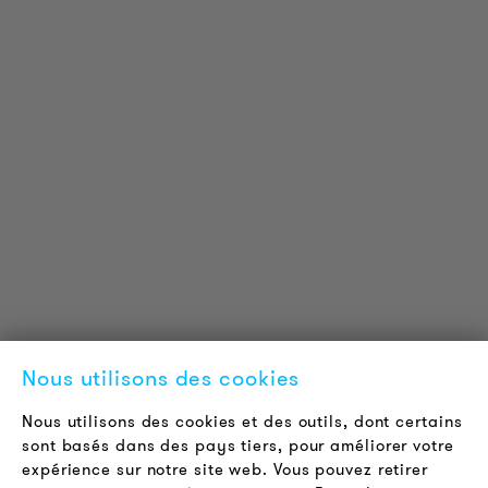
INFORMATIONS SUR LES PRODUITS
Informations Techniques
Projets de référence
Téléchargements
Certifications
LOUDER & BRIGHTER
A propos de nous
Contact
Nous utilisons des cookies
Offres d'emploi
Newsletter
Nous utilisons des cookies et des outils, dont certains
sont basés dans des pays tiers, pour améliorer votre
expérience sur notre site web. Vous pouvez retirer
LÉGAL