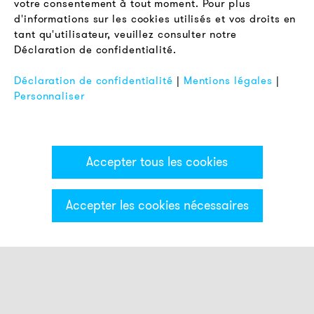
votre consentement à tout moment. Pour plus
Conditions Générales de Vente
d'informations sur les cookies utilisés et vos droits en
Protection des Données
tant qu'utilisateur, veuillez consulter notre
Déclaration de confidentialité.
Mentions Légales
FAQ
Déclaration de confidentialité
|
Mentions légales
|
Personnaliser
Accepter tous les cookies
Accepter les cookies nécessaires
Catégories & Filter
Colonne lumineuse ECO