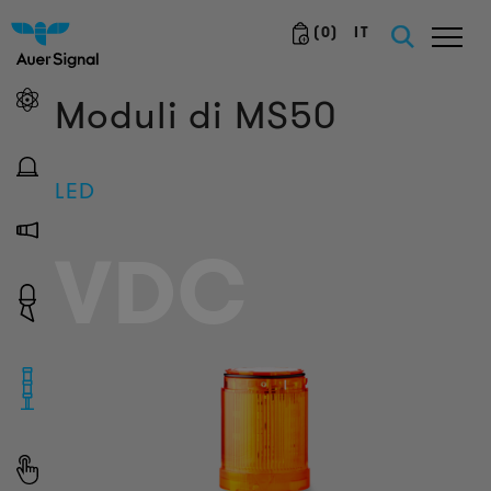
(
0
)
IT
Moduli di MS50
LED
VDC