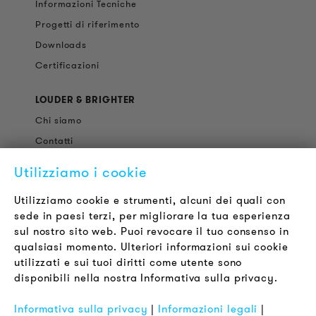
Informazioni Tecniche
Progetti di riferimento
Downloads
Certificazioni
LOUDER & BRIGHTER
Chi siamo
Contatti
Offerte di Lavoro
Utilizziamo i cookie
Newsletter
Utilizziamo cookie e strumenti, alcuni dei quali con
sede in paesi terzi, per migliorare la tua esperienza
LEGALE
sul nostro sito web. Puoi revocare il tuo consenso in
Termini & Condizioni
qualsiasi momento. Ulteriori informazioni sui cookie
Informativa sulla Privacy
utilizzati e sui tuoi diritti come utente sono
disponibili nella nostra Informativa sulla privacy.
Impronta
FAQ
Informativa sulla privacy
|
Informazioni legali
|