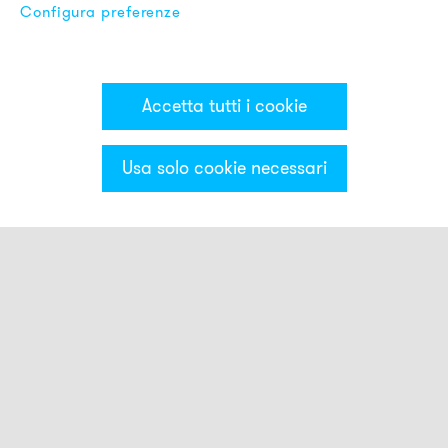
Configura preferenze
Accetta tutti i cookie
Usa solo cookie necessari
Categorie & Filter
Torrette luminose MS50
Moduli ottici
Moduli acustici