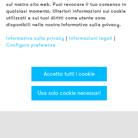
sul nostro sito web. Puoi revocare il tuo consenso in
Termini & Condizioni
qualsiasi momento. Ulteriori informazioni sui cookie
Informativa sulla Privacy
utilizzati e sui tuoi diritti come utente sono
disponibili nella nostra Informativa sulla privacy.
Impronta
FAQ
Informativa sulla privacy
|
Informazioni legali
|
Configura preferenze
Accetta tutti i cookie
Usa solo cookie necessari
Categorie & Filter
Torrette luminose MS50