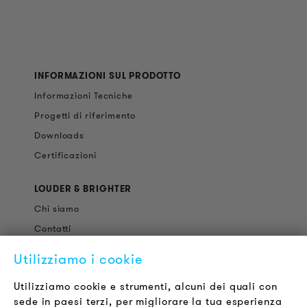
INFORMAZIONI SUL PRODOTTO
Informazioni Tecniche
Progetti di riferimento
Downloads
Certificazioni
LOUDER & BRIGHTER
Chi siamo
Contatti
Offerte di Lavoro
Utilizziamo i cookie
Newsletter
Utilizziamo cookie e strumenti, alcuni dei quali con
sede in paesi terzi, per migliorare la tua esperienza
LEGALE