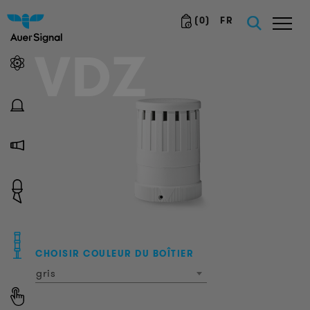
(
0
)
FR
VDZ
CHOISIR COULEUR DU BOÎTIER
gris