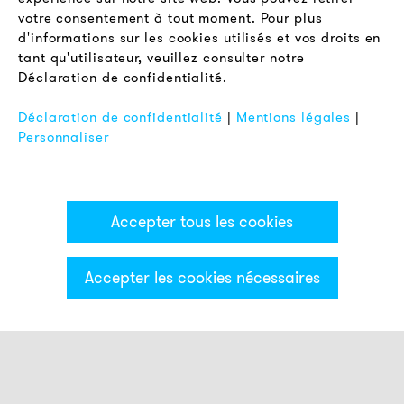
votre consentement à tout moment. Pour plus
Conditions Générales de Vente
d'informations sur les cookies utilisés et vos droits en
Protection des Données
tant qu'utilisateur, veuillez consulter notre
Déclaration de confidentialité.
Mentions Légales
FAQ
Déclaration de confidentialité
|
Mentions légales
|
Personnaliser
Accepter tous les cookies
Accepter les cookies nécessaires
Catégories & Filter
Colonne lumineuse MS50