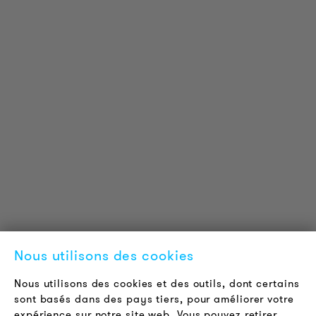
INFORMATIONS SUR LES PRODUITS
Informations Techniques
Projets de référence
Téléchargements
Certifications
LOUDER & BRIGHTER
A propos de nous
Contact
Nous utilisons des cookies
Offres d'emploi
Newsletter
Nous utilisons des cookies et des outils, dont certains
sont basés dans des pays tiers, pour améliorer votre
expérience sur notre site web. Vous pouvez retirer
LÉGAL