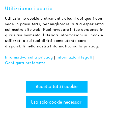
Offerte di Lavoro
Utilizziamo i cookie
Newsletter
Utilizziamo cookie e strumenti, alcuni dei quali con
sede in paesi terzi, per migliorare la tua esperienza
LEGALE
sul nostro sito web. Puoi revocare il tuo consenso in
Termini & Condizioni
qualsiasi momento. Ulteriori informazioni sui cookie
Informativa sulla Privacy
utilizzati e sui tuoi diritti come utente sono
disponibili nella nostra Informativa sulla privacy.
Impronta
FAQ
Informativa sulla privacy
|
Informazioni legali
|
Configura preferenze
Accetta tutti i cookie
Usa solo cookie necessari
Categorie & Filter