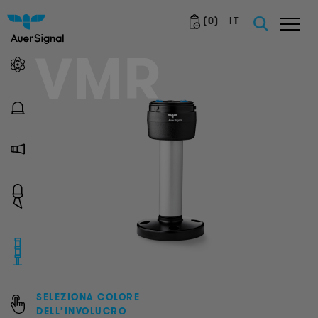
(
0
)
IT
VMR
SELEZIONA COLORE
DELL’INVOLUCRO