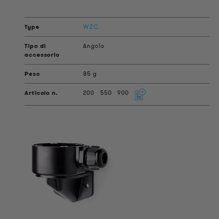
WZC
Angolo
85 g
200
550
900