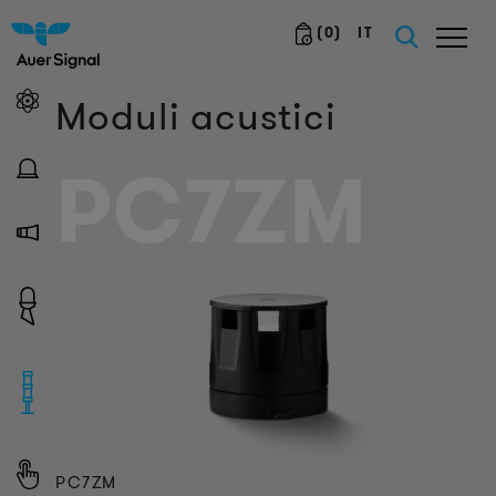
(
0
)
IT
Moduli acustici
PC7ZM
PC7ZM