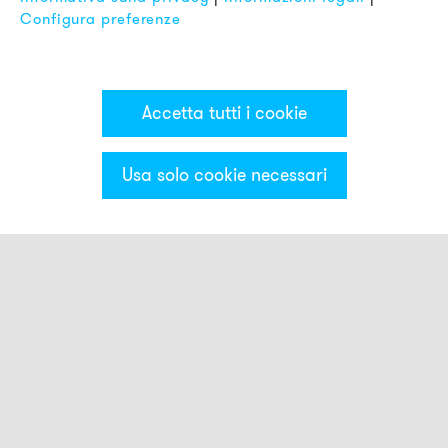
Configura preferenze
Accetta tutti i cookie
Usa solo cookie necessari
Categorie & Filter
Torrette luminose PC7
Moduli ottici
Moduli acustici