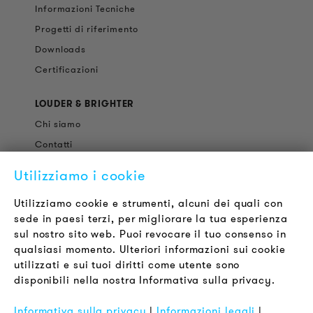
Informazioni Tecniche
Progetti di riferimento
Downloads
Certificazioni
LOUDER & BRIGHTER
Chi siamo
Contatti
Offerte di Lavoro
Utilizziamo i cookie
Newsletter
Utilizziamo cookie e strumenti, alcuni dei quali con
sede in paesi terzi, per migliorare la tua esperienza
LEGALE
sul nostro sito web. Puoi revocare il tuo consenso in
Termini & Condizioni
qualsiasi momento. Ulteriori informazioni sui cookie
Informativa sulla Privacy
utilizzati e sui tuoi diritti come utente sono
disponibili nella nostra Informativa sulla privacy.
Impronta
FAQ
Informativa sulla privacy
|
Informazioni legali
|