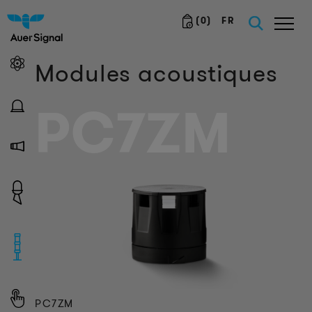
(
0
)
FR
Modules acoustiques
PC7ZM
PC7ZM