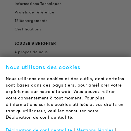
Informations Techniques
Projets de référence
Téléchargements
Certifications
LOUDER & BRIGHTER
A propos de nous
Contact
Nous utilisons des cookies
Offres d'emploi
Newsletter
Nous utilisons des cookies et des outils, dont certains
sont basés dans des pays tiers, pour améliorer votre
expérience sur notre site web. Vous pouvez retirer
LÉGAL
votre consentement à tout moment. Pour plus
Conditions Générales de Vente
d'informations sur les cookies utilisés et vos droits en
Protection des Données
tant qu'utilisateur, veuillez consulter notre
Déclaration de confidentialité.
Mentions Légales
FAQ
Déclaration de confidentialité
|
Mentions légales
|