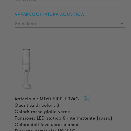
APPARECCHIATURA ACUSTICA
Seleziona
Articolo n.: MT60-F100-110VAC
Quantità di colori: 3
Colori: rosso-giallo-verde
Funzione: LED statico & intermittente (rosso)
Colore dell’involucro: bianco
Tensione nominale: 110 V AC