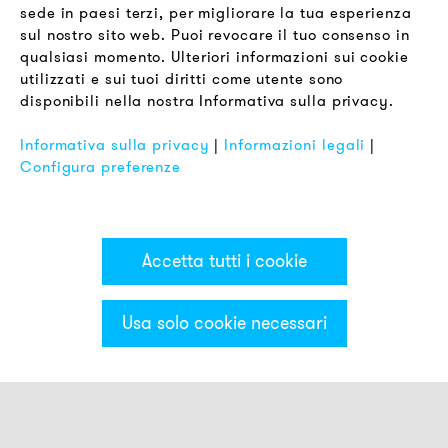
sede in paesi terzi, per migliorare la tua esperienza
LEGALE
sul nostro sito web. Puoi revocare il tuo consenso in
Termini & Condizioni
qualsiasi momento. Ulteriori informazioni sui cookie
Informativa sulla Privacy
utilizzati e sui tuoi diritti come utente sono
disponibili nella nostra Informativa sulla privacy.
Impronta
FAQ
Informativa sulla privacy
|
Informazioni legali
|
Configura preferenze
Accetta tutti i cookie
Usa solo cookie necessari
Categorie & Filter
Torette luminose & colonne luminose