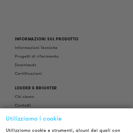
INFORMAZIONI SUL PRODOTTO
Informazioni Tecniche
Progetti di riferimento
Downloads
Certificazioni
LOUDER & BRIGHTER
Chi siamo
Contatti
Offerte di Lavoro
Utilizziamo i cookie
Newsletter
Utilizziamo cookie e strumenti, alcuni dei quali con