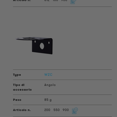
WZC
Angolo
85 g
200
550
900