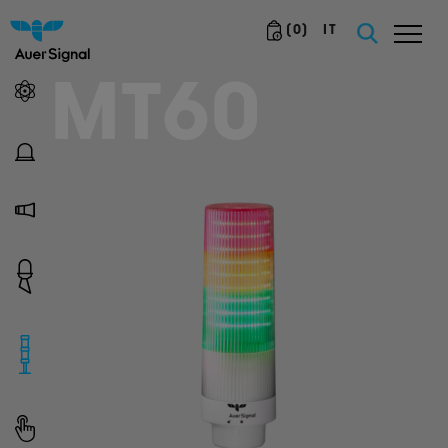
(
0
)
IT
MT60