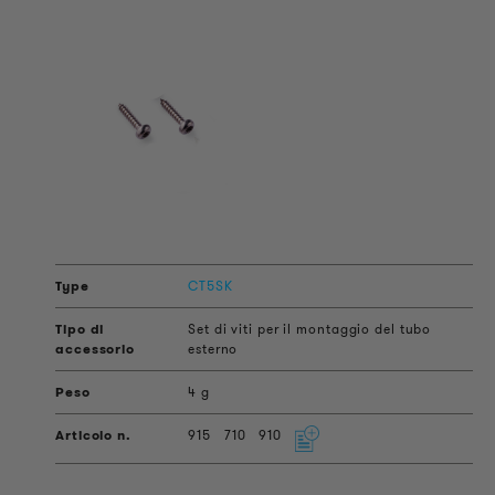
CT5SK
Set di viti per il montaggio del tubo
esterno
4 g
915
710
910