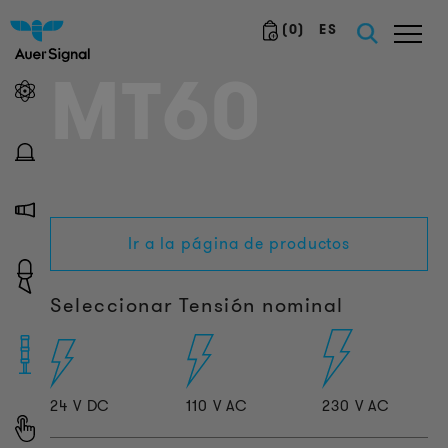
(
0
)
ES
MT60
Ir a la página de productos
Seleccionar Tensión nominal
24 V DC
110 V AC
230 V AC