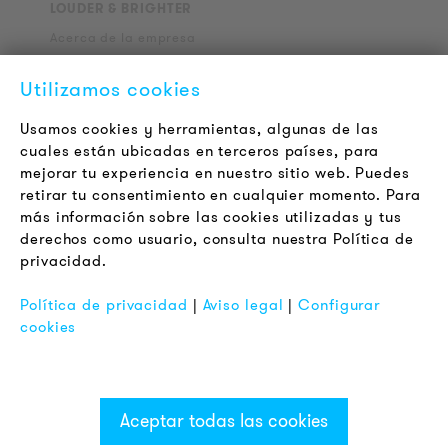
LOUDER & BRIGHTER
Acerca de la empresa
Contacto
Utilizamos cookies
Jobs
Boletín
Usamos cookies y herramientas, algunas de las
cuales están ubicadas en terceros países, para
mejorar tu experiencia en nuestro sitio web. Puedes
LEGAL
retirar tu consentimiento en cualquier momento. Para
Terminos y Condiciones Generales
más información sobre las cookies utilizadas y tus
Aviso de Privacidad
derechos como usuario, consulta nuestra Política de
privacidad.
Pie de Imprenta
FAQ
Política de privacidad
|
Aviso legal
|
Configurar
cookies
Aceptar todas las cookies