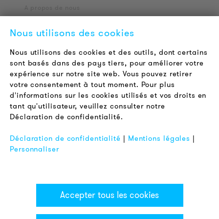
A propos de nous
Contact
Nous utilisons des cookies
Offres d'emploi
Newsletter
Nous utilisons des cookies et des outils, dont certains
sont basés dans des pays tiers, pour améliorer votre
expérience sur notre site web. Vous pouvez retirer
LÉGAL
votre consentement à tout moment. Pour plus
Conditions Générales de Vente
d'informations sur les cookies utilisés et vos droits en
Protection des Données
tant qu'utilisateur, veuillez consulter notre
Déclaration de confidentialité.
Mentions Légales
FAQ
Déclaration de confidentialité
|
Mentions légales
|
Personnaliser
Accepter tous les cookies