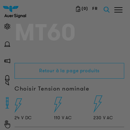
(
0
)
FR
MT60
Retour à la page produits
Choisir Tension nominale
24 V DC
110 V AC
230 V AC