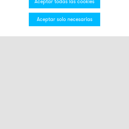
Aceptar todas las cookies
Aceptar solo necesarias
Categorías & Filter
Montaje
Elemento de iluminación
GL01
GL02
GL03
GL05
GL06
GL11
GL12
GL15
GL16
LLB