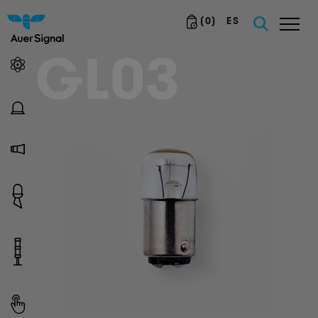
(
0
)
ES
GL03