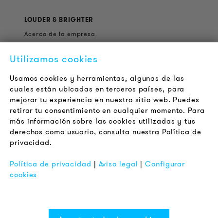
LOUDER & BRIGHTER
Acerca de la empresa
Contacto
Utilizamos cookies
Jobs
Boletín
Usamos cookies y herramientas, algunas de las
cuales están ubicadas en terceros países, para
mejorar tu experiencia en nuestro sitio web. Puedes
LEGAL
retirar tu consentimiento en cualquier momento. Para
Terminos y Condiciones Generales
más información sobre las cookies utilizadas y tus
Aviso de Privacidad
derechos como usuario, consulta nuestra Política de
privacidad.
Pie de Imprenta
FAQ
Política de privacidad
|
Aviso legal
|
Configurar
cookies