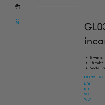
GL0
inca
5 watts
48 volts
Socle B
CONVIENT
KDL
KLL
VLL
WLK