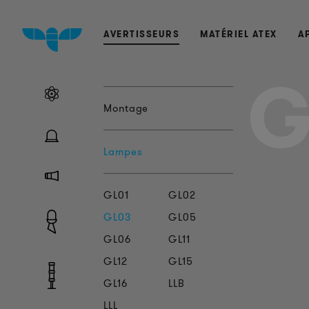
AVERTISSEURS
MATÉRIEL ATEX
A
G
Montage
Lampes
GL01
GL02
GL03
GL05
GL06
GL11
GL12
GL15
GL16
LLB
LLL