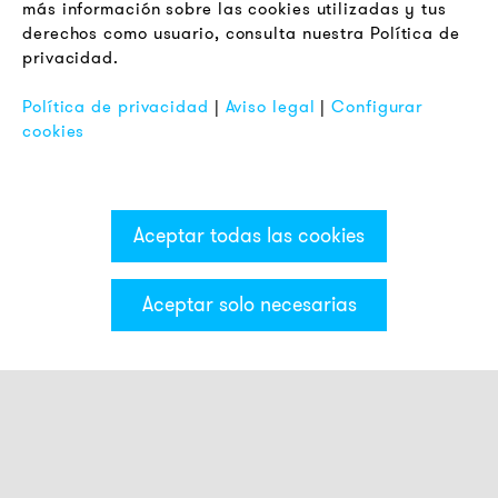
más información sobre las cookies utilizadas y tus
Aviso de Privacidad
derechos como usuario, consulta nuestra Política de
privacidad.
Pie de Imprenta
FAQ
Política de privacidad
|
Aviso legal
|
Configurar
cookies
Aceptar todas las cookies
Aceptar solo necesarias
Categorías & Filter
Luces con pequeño avisador acústico