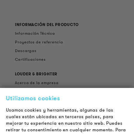
INFORMACIÓN DEL PRODUCTO
Información Técnica
Proyectos de referencia
Descargas
Certificaciones
LOUDER & BRIGHTER
Acerca de la empresa
Contacto
Utilizamos cookies
Jobs
Boletín
Usamos cookies y herramientas, algunas de las
cuales están ubicadas en terceros países, para
mejorar tu experiencia en nuestro sitio web. Puedes
LEGAL
retirar tu consentimiento en cualquier momento. Para
Terminos y Condiciones Generales