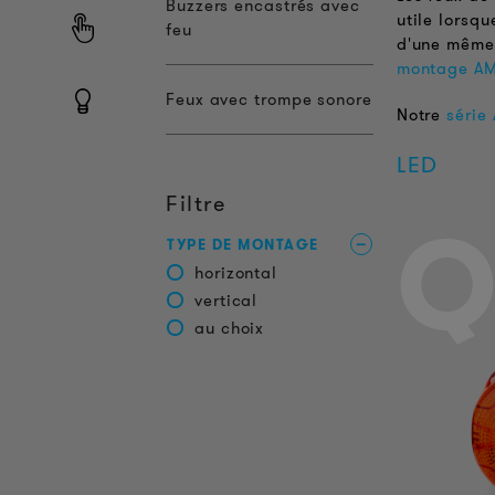
Buzzers encastrés avec
utile lorsq
feu
d'une même 
montage A
Feux avec trompe sonore
Notre
série
LED
Filtre
Q
TYPE DE MONTAGE
horizontal
vertical
au choix