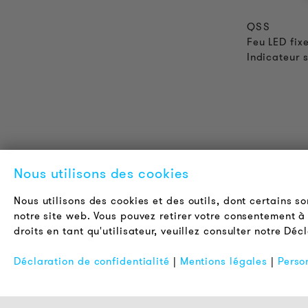
QSS
Feu LED fix
Indicateur 
INFORMATIONS SUR LES
L
Nous utilisons des cookies
PRODUITS
A
Nous utilisons des cookies et des outils, dont certains s
Informations Techniques
C
notre site web. Vous pouvez retirer votre consentement à 
Projets de référence
O
droits en tant qu'utilisateur, veuillez consulter notre Déc
Téléchargements
N
Déclaration de confidentialité
|
Mentions légales
|
Perso
Certifications