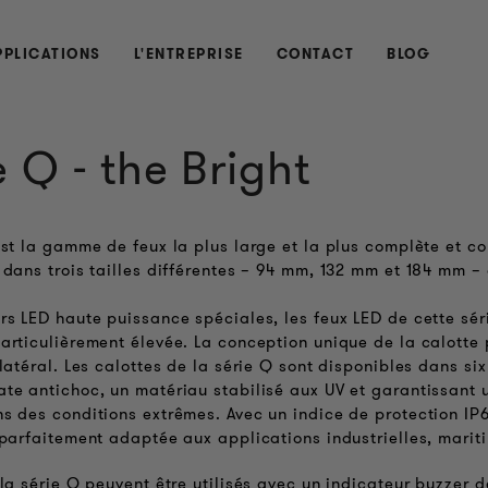
PPLICATIONS
L'ENTREPRISE
CONTACT
BLOG
e Q - the Bright
est la gamme de feux la plus large et la plus complète et 
 dans trois tailles différentes – 94 mm, 132 mm et 184 mm 
rs LED haute puissance spéciales, les feux LED de cette séri
articulièrement élevée. La conception unique de la calotte
latéral. Les calottes de la série Q sont disponibles dans six
te antichoc, un matériau stabilisé aux UV et garantissant 
s des conditions extrêmes. Avec un indice de protection IP6
 parfaitement adaptée aux applications industrielles, marit
 la série Q peuvent être utilisés avec un indicateur buzzer d