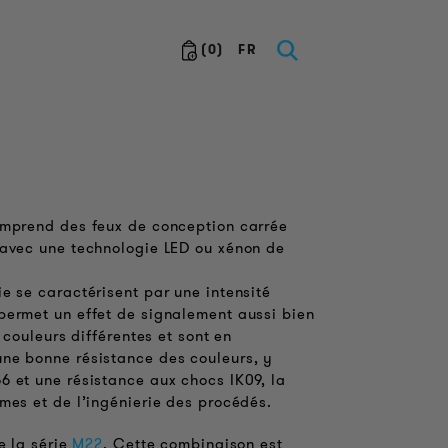
(
0
)
FR
comprend des feux de conception carrée
– avec une technologie LED ou xénon de
e se caractérisent par une intensité
 permet un effet de signalement aussi bien
 couleurs différentes et sont en
une bonne résistance des couleurs, y
6 et une résistance aux chocs IK09, la
imes et de l’ingénierie des procédés.
e la série
M22
. Cette combinaison est