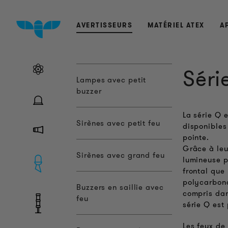
AVERTISSEURS
MATÉRIEL ATEX
A
Séri
Lampes avec petit
buzzer
La série Q 
Sirènes avec petit feu
disponibles
pointe.
Grâce à leu
Sirènes avec grand feu
lumineuse p
frontal que 
polycarbona
Buzzers en saillie avec
compris dan
feu
série Q est
Les feux de