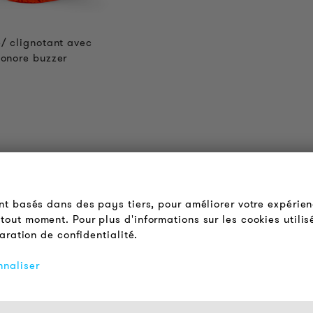
e/ clignotant avec
sonore buzzer
OUDER & BRIGHTER
LÉGAL
 propos de nous
Conditions Générales de
ont basés dans des pays tiers, pour améliorer votre expérien
Vente
ontact
tout moment. Pour plus d'informations sur les cookies utilis
Protection des Données
ffres d'emploi
laration de confidentialité.
Mentions Légales
ewsletter
nnaliser
FAQ