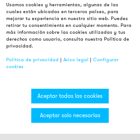
Boletín
Usamos cookies y herramientas, algunas de las
cuales están ubicadas en terceros países, para
mejorar tu experiencia en nuestro sitio web. Puedes
LEGAL
retirar tu consentimiento en cualquier momento. Para
Terminos y Condiciones Generales
más información sobre las cookies utilizadas y tus
Aviso de Privacidad
derechos como usuario, consulta nuestra Política de
privacidad.
Pie de Imprenta
FAQ
Política de privacidad
|
Aviso legal
|
Configurar
cookies
Aceptar todas las cookies
Aceptar solo necesarias
Categorías & Filter