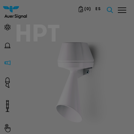
(
0
)
ES
HPT