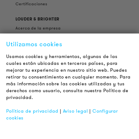
Certificaciones
LOUDER & BRIGHTER
Acerca de la empresa
Contacto
Utilizamos cookies
Jobs
Boletín
Usamos cookies y herramientas, algunas de las
cuales están ubicadas en terceros países, para
mejorar tu experiencia en nuestro sitio web. Puedes
LEGAL
retirar tu consentimiento en cualquier momento. Para
Terminos y Condiciones Generales
más información sobre las cookies utilizadas y tus
Aviso de Privacidad
derechos como usuario, consulta nuestra Política de
privacidad.
Pie de Imprenta
FAQ
Política de privacidad
|
Aviso legal
|
Configurar
cookies