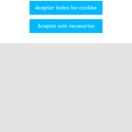
Aceptar todas las cookies
Aceptar solo necesarias
Categorías & Filter
Luces smart
Touch Buttons
Luces estroboscópicas
FLS
QBL
NFS
NFS-HP