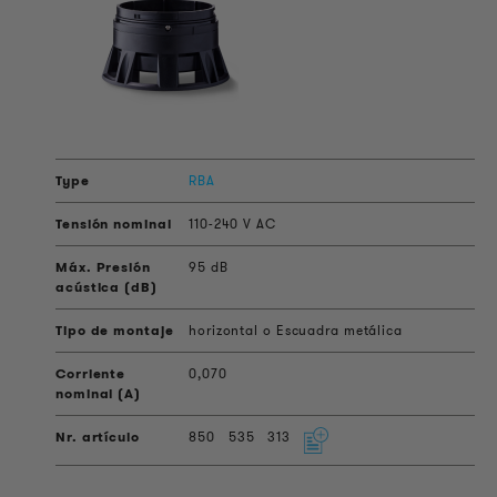
RBA
110-240 V AC
95 dB
horizontal o Escuadra metálica
0,070
850
535
313