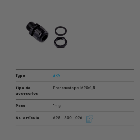
AKV
Prensaestopa M20x1,5
14 g
698
800
026