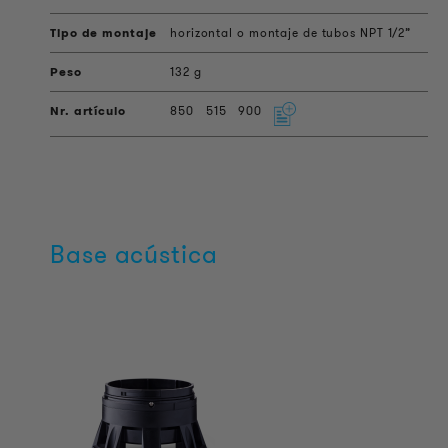
horizontal o montaje de tubos NPT 1/2”
132 g
850
515
900
Base acústica