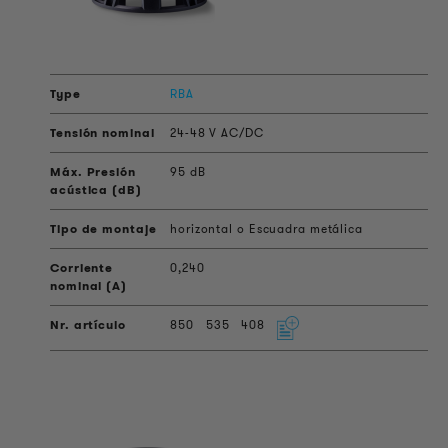
RBA
24-48 V AC/DC
95 dB
horizontal o Escuadra metálica
0,240
850
535
408