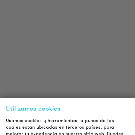
INFORMACIÓN DEL PRODUCTO
Información Técnica
Proyectos de referencia
Descargas
Certificaciones
LOUDER & BRIGHTER
Acerca de la empresa
Contacto
Utilizamos cookies
Jobs
Boletín
Usamos cookies y herramientas, algunas de las
cuales están ubicadas en terceros países, para
mejorar tu experiencia en nuestro sitio web. Puedes
LEGAL