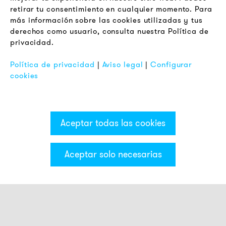
retirar tu consentimiento en cualquier momento. Para
Terminos y Condiciones Generales
más información sobre las cookies utilizadas y tus
Aviso de Privacidad
derechos como usuario, consulta nuestra Política de
privacidad.
Pie de Imprenta
FAQ
Política de privacidad
|
Aviso legal
|
Configurar
cookies
Aceptar todas las cookies
Aceptar solo necesarias
Categorías & Filter
Luces smart