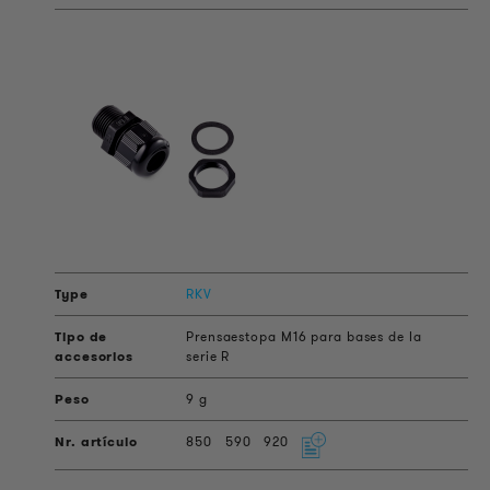
RKV
Prensaestopa M16 para bases de la
serie R
9 g
850
590
920