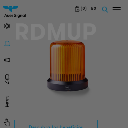
(
0
)
ES
RDMUP
Descubra los beneficios