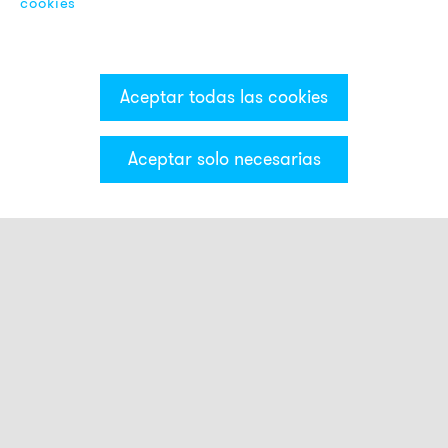
cookies
Aceptar todas las cookies
Aceptar solo necesarias
Categorías & Filter
Torre luminosa ECO
Módulos luminosos
Módulos acústicos