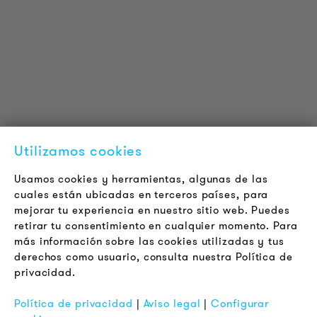
Proyectos de referencia
Descargas
Certificaciones
LOUDER & BRIGHTER
Acerca de la empresa
Contacto
Utilizamos cookies
Jobs
Boletín
Usamos cookies y herramientas, algunas de las
cuales están ubicadas en terceros países, para
mejorar tu experiencia en nuestro sitio web. Puedes
LEGAL
retirar tu consentimiento en cualquier momento. Para
Terminos y Condiciones Generales
más información sobre las cookies utilizadas y tus
Aviso de Privacidad
derechos como usuario, consulta nuestra Política de
privacidad.
Pie de Imprenta
FAQ
Política de privacidad
|
Aviso legal
|
Configurar