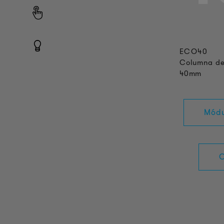
ECO40
Columna de
40mm
Módu
C