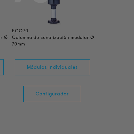
ECO70
ar Ø
Columna de señalización modular Ø
70mm
Módulos individuales
Configurador