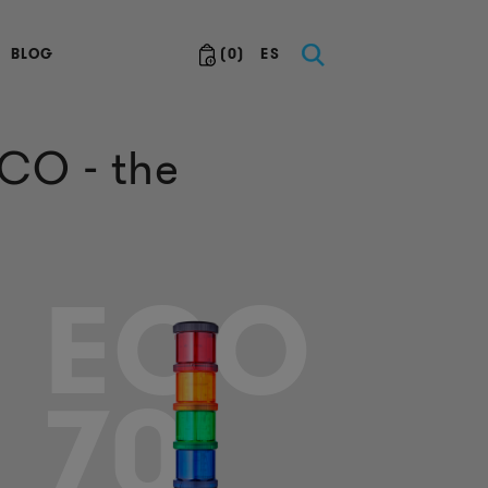
BLOG
(
0
)
ES
CO - the
ECO
70