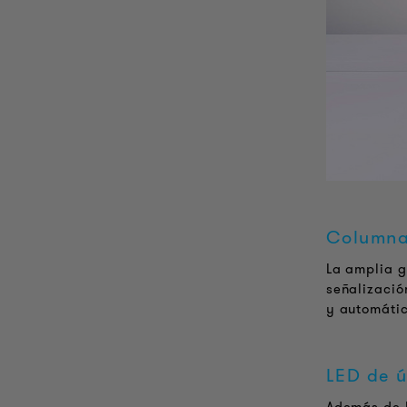
Columnas
La amplia g
señalizació
y automátic
LED de ú