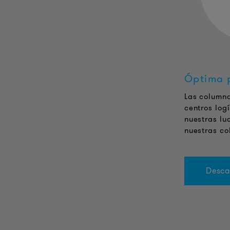
Óptima p
Las columna
centros log
nuestras lu
nuestras co
Desca