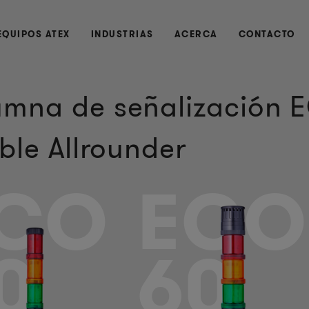
EQUIPOS ATEX
INDUSTRIAS
ACERCA
CONTACTO
mna de señalización E
ible Allrounder
CO
ECO
0
60