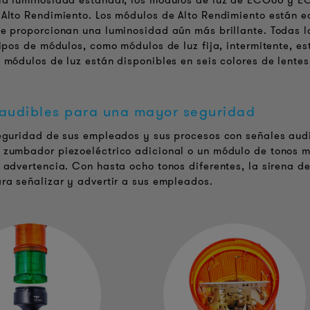
la luminosidad estándar, los módulos de luz de ECO60 y E
Alto Rendimiento. Los módulos de Alto Rendimiento están e
e proporcionan una luminosidad aún más brillante. Todas 
tipos de módulos, como módulos de luz fija, intermitente, e
 módulos de luz están disponibles en seis colores de lentes
 audibles para una mayor seguridad
eguridad de sus empleados y sus procesos con señales audi
zumbador piezoeléctrico adicional o un módulo de tonos m
 advertencia. Con hasta ocho tonos diferentes, la sirena d
ra señalizar y advertir a sus empleados.