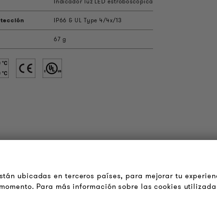
Indicador luz LED estroboscópica
tección
IP66 & UL Type 4/4x/13
67 g
OUDER & BRIGHTER
LEGAL
cerca de la empresa
Terminos y Condiciones
tán ubicadas en terceros países, para mejorar tu experien
Generales
ontacto
r momento. Para más información sobre las cookies utilizada
Aviso de Privacidad
obs
Pie de Imprenta
oletín