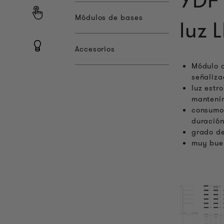
YDF 
Módulos de bases
luz 
Accesorios
Módulo d
señaliz
luz estr
manteni
consumo 
duració
grado de
muy buen