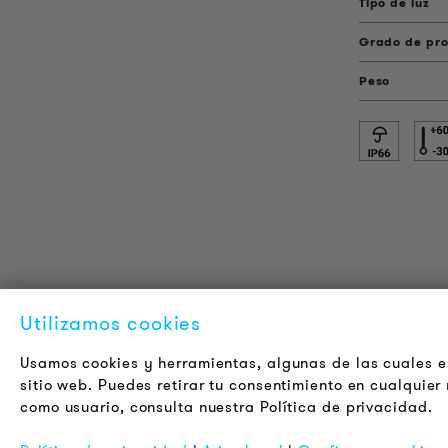
Tipo de luz
Grado de pro
Peso
INFORMACIÓN DEL PRODUCTO
L
Utilizamos cookies
Información Técnica
A
Usamos cookies y herramientas, algunas de las cuales es
Proyectos de referencia
C
sitio web. Puedes retirar tu consentimiento en cualquie
Descargas
J
como usuario, consulta nuestra Política de privacidad.
Certificaciones
B