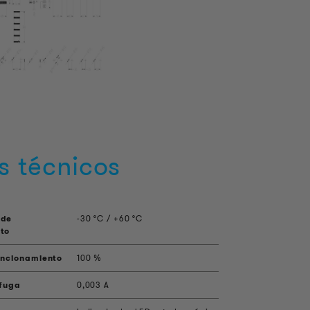
s técnicos
 de
-30 °C / +60 °C
to
uncionamiento
100 %
 fuga
0,003 A