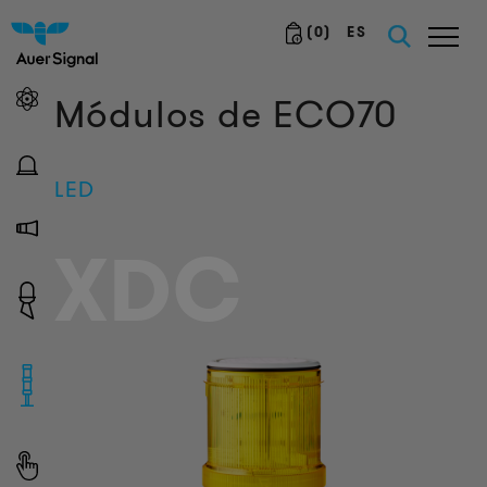
(
0
)
ES
Módulos de ECO70
LED
XDC