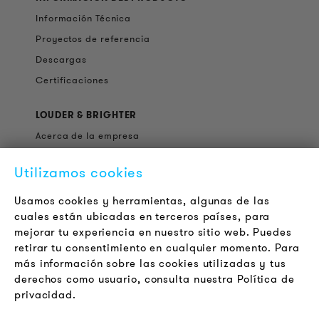
Información Técnica
Proyectos de referencia
Descargas
Certificaciones
LOUDER & BRIGHTER
Acerca de la empresa
Contacto
Utilizamos cookies
Jobs
Boletín
Usamos cookies y herramientas, algunas de las
cuales están ubicadas en terceros países, para
mejorar tu experiencia en nuestro sitio web. Puedes
LEGAL
retirar tu consentimiento en cualquier momento. Para
Terminos y Condiciones Generales
más información sobre las cookies utilizadas y tus
Aviso de Privacidad
derechos como usuario, consulta nuestra Política de
privacidad.
Pie de Imprenta
FAQ